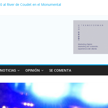
a 0 al River de Coudet en el Monumental
nzó su nivel más alto en dos décadas y ya afecta a 400 mil deudores
Milei cerraron 41.000 kioscos: el sector denuncia crisis como en 20
ierno con más movimiento y consumo turístico: 4,6 millones de perso
 venta de autos usados en julio: bajó un 12,6% interanual
NOTICIAS
OPINIÓN
SE COMENTA