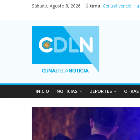
Sábado, Agosto 8, 2026
Última:
Central venció 1 
La morosidad alca
Desde que asumió 
Vacaciones de inv
Fuerte caída de la
INICIO
NOTICIAS
DEPORTES
OTRAS 