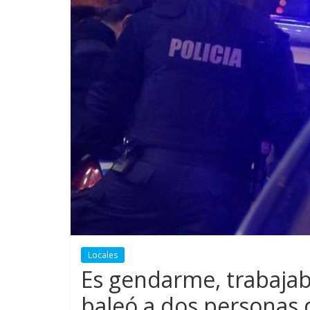
Locales
Es gendarme, trabaja
baleó a dos personas 