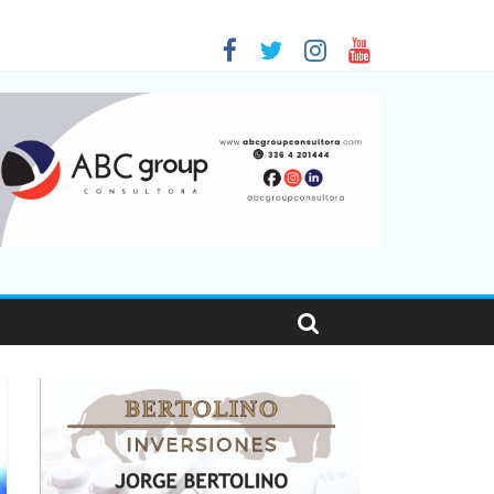
 en Santa Fe
01
nas viajaron por el país, un 5,9% más que en 2025