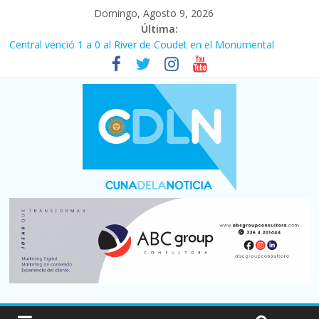
Domingo, Agosto 9, 2026
Última:
Central venció 1 a 0 al River de Coudet en el Monumental
La morosidad alcanzó su nivel más alto en dos décadas y ya
afecta a 400 mil deudores en Santa Fe
Desde que asumió Milei cerraron 41.000 kioscos: el sector
denuncia crisis como en 2001
Vacaciones de invierno con más movimiento y consumo
turístico: 4,6 millones de personas viajaron por el país, un 5,9%
más que en 2025
Fuerte caída de la venta de autos usados en julio: bajó un 12,6%
interanual