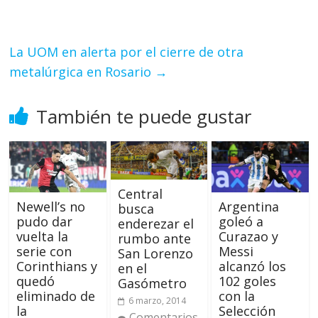
La UOM en alerta por el cierre de otra
metalúrgica en Rosario
→
También te puede gustar
Central
Newell’s no
Argentina
busca
pudo dar
goleó a
enderezar el
vuelta la
Curazao y
rumbo ante
serie con
Messi
San Lorenzo
Corinthians y
alcanzó los
en el
quedó
102 goles
Gasómetro
eliminado de
con la
6 marzo, 2014
la
Selección
Comentarios