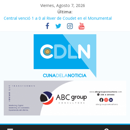
Viernes, Agosto 7, 2026
Última:
Central venció 1 a 0 al River de Coudet en el Monumental
La morosidad alcanzó su nivel más alto en dos décadas y ya
afecta a 400 mil deudores en Santa Fe
Desde que asumió Milei cerraron 41.000 kioscos: el sector
denuncia crisis como en 2001
Vacaciones de invierno con más movimiento y consumo
turístico: 4,6 millones de personas viajaron por el país, un 5,9%
más que en 2025
Fuerte caída de la venta de autos usados en julio: bajó un 12,6%
interanual