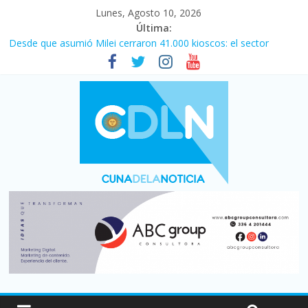
Lunes, Agosto 10, 2026
Última:
Desde que asumió Milei cerraron 41.000 kioscos: el sector
denuncia crisis como en 2001
El agro argentino logró un récord histórico de exportaciones en
el primer semestre de 2026
Duelo internacional: Falleció Jorge Messi, el papá de Leo
Central se despertó y selló una victoria con remontada incluida
por 2 a 1 ante Aldosivi
La morosidad alcanzó su nivel más alto en dos décadas y ya
afecta a 400 mil deudores en Santa Fe