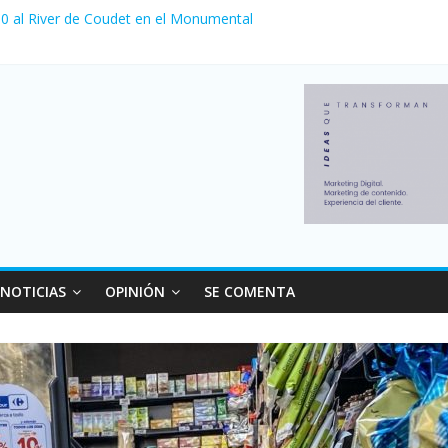
a 0 al River de Coudet en el Monumental
nzó su nivel más alto en dos décadas y ya afecta a 400 mil deudores
Milei cerraron 41.000 kioscos: el sector denuncia crisis como en 20
ierno con más movimiento y consumo turístico: 4,6 millones de perso
 venta de autos usados en julio: bajó un 12,6% interanual
NOTICIAS
OPINIÓN
SE COMENTA