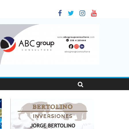
 en Santa Fe
01
nas viajaron por el país, un 5,9% más que en 2025