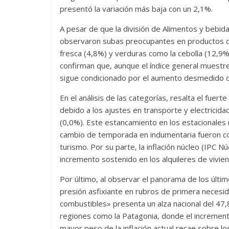
presentó la variación más baja con un 2,1%.
A pesar de que la división de Alimentos y bebida
observaron subas preocupantes en productos de
fresca (4,8%) y verduras como la cebolla (12,9%)
confirman que, aunque el índice general muestre
sigue condicionado por el aumento desmedido de 
En el análisis de las categorías, resalta el fue
debido a los ajustes en transporte y electricida
(0,0%). Este estancamiento en los estacionales 
cambio de temporada en indumentaria fueron com
turismo. Por su parte, la inflación núcleo (IPC N
incremento sostenido en los alquileres de vivie
Por último, al observar el panorama de los últim
presión asfixiante en rubros de primera necesida
combustibles» presenta un alza nacional del 47,
regiones como la Patagonia, donde el increment
mayor peso de la inflación actual recae sobre l