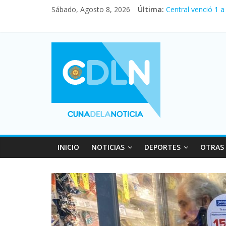
Sábado, Agosto 8, 2026
Última:
Central venció 1 
La morosidad alca
Desde que asumió 
Vacaciones de inv
Fuerte caída de la
INICIO
NOTICIAS
DEPORTES
OTRAS 