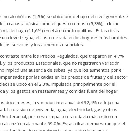
s no alcohólicas (1,5%) se ubicó por debajo del nivel general, se
 la canasta básica como el queso cremoso (5,3%), la leche
 y la lechuga (11,6%) en el área metropolitana. Estas cifras
 una leve tregua, el costo de vida en los hogares más humildes
los servicios y los alimentos esenciales.
rte contraste entre los Precios Regulados, que treparon un 4,7%
d, y los productos Estacionales, que no registraron variación
no implicó una ausencia de subas, ya que los aumentos por el
pensados por las caídas en los precios de frutas y del sector
úcleo) se ubicó en el 2,3%, impulsada principalmente por el
nda y los gastos en restaurantes y comidas fuera del hogar.
os doce meses, la variación interanual del 32,4% refleja una
d. La división de «Vivienda, agua, electricidad, gas y otros
8% interanual, pero este impacto es todavía más crítico en
o alcanzó un alarmante 59,0%. Estas cifras demuestran que el
os gastos fijos de supervivencia, afectando de manera