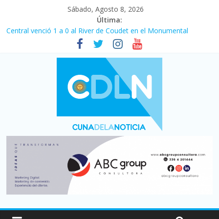
Sábado, Agosto 8, 2026
Última:
Central venció 1 a 0 al River de Coudet en el Monumental
La morosidad alcanzó su nivel más alto en dos décadas y ya
afecta a 400 mil deudores en Santa Fe
Desde que asumió Milei cerraron 41.000 kioscos: el sector
denuncia crisis como en 2001
Vacaciones de invierno con más movimiento y consumo
turístico: 4,6 millones de personas viajaron por el país, un 5,9%
más que en 2025
Fuerte caída de la venta de autos usados en julio: bajó un 12,6%
interanual