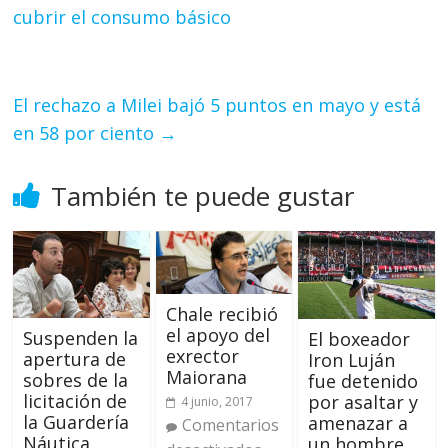
cubrir el consumo básico
El rechazo a Milei bajó 5 puntos en mayo y está
en 58 por ciento
→
También te puede gustar
Chale recibió
el apoyo del
Suspenden la
El boxeador
exrector
apertura de
Iron Luján
Maiorana
sobres de la
fue detenido
licitación de
por asaltar y
4 junio, 2017
la Guardería
amenazar a
Comentarios
Náutica
un hombre