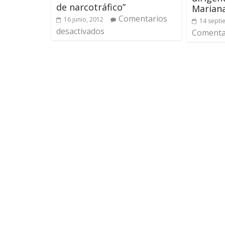
de narcotráfico”
Mariana
Comentarios
16 junio, 2012
14 septi
desactivados
Comentar