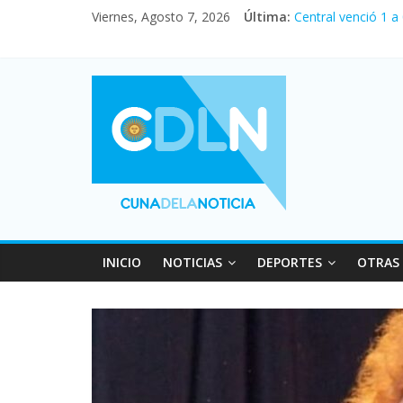
Viernes, Agosto 7, 2026
Última:
Central venció 1 a
La morosidad alca
Desde que asumió M
Vacaciones de invi
Fuerte caída de la
INICIO
NOTICIAS
DEPORTES
OTRAS 