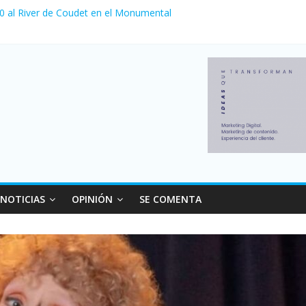
 0 al River de Coudet en el Monumental
nzó su nivel más alto en dos décadas y ya afecta a 400 mil deudores
ilei cerraron 41.000 kioscos: el sector denuncia crisis como en 200
erno con más movimiento y consumo turístico: 4,6 millones de perso
 venta de autos usados en julio: bajó un 12,6% interanual
NOTICIAS
OPINIÓN
SE COMENTA