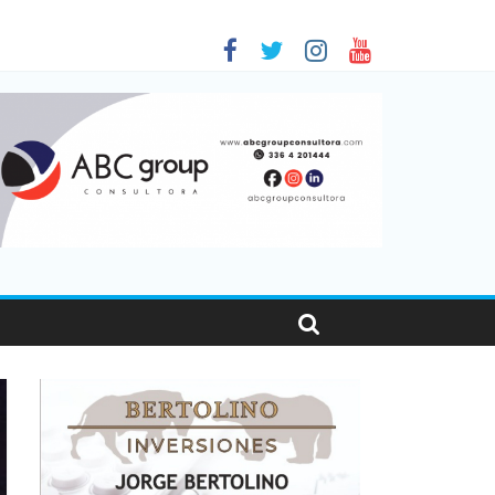
 en Santa Fe
1
nas viajaron por el país, un 5,9% más que en 2025