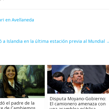
ari en Avellaneda
ó a Islandia en la última estación previa al Mundial
Disputa Moyano-Gobierno:
idó el padre de la
El camionero amenaza con
nte de Cambiemos
una asamblea pública