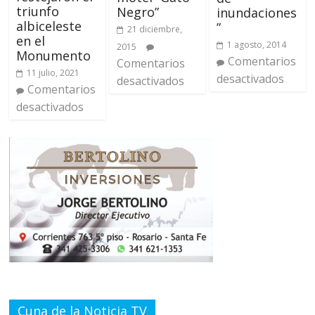
triunfo
Negro”
inundaciones
albiceleste
”
21 diciembre,
en el
1 agosto, 2014
2015
Monumento
Comentarios
Comentarios
11 julio, 2021
desactivados
desactivados
Comentarios
desactivados
Cuna de la Noticia TV