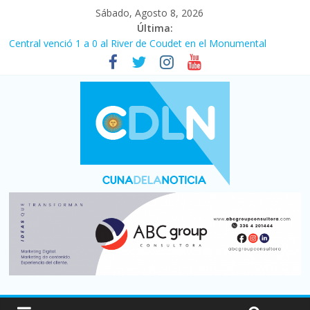
Sábado, Agosto 8, 2026
Última:
Central venció 1 a 0 al River de Coudet en el Monumental
La morosidad alcanzó su nivel más alto en dos décadas y ya
afecta a 400 mil deudores en Santa Fe
Desde que asumió Milei cerraron 41.000 kioscos: el sector
denuncia crisis como en 2001
Vacaciones de invierno con más movimiento y consumo
turístico: 4,6 millones de personas viajaron por el país, un 5,9%
más que en 2025
Fuerte caída de la venta de autos usados en julio: bajó un 12,6%
interanual