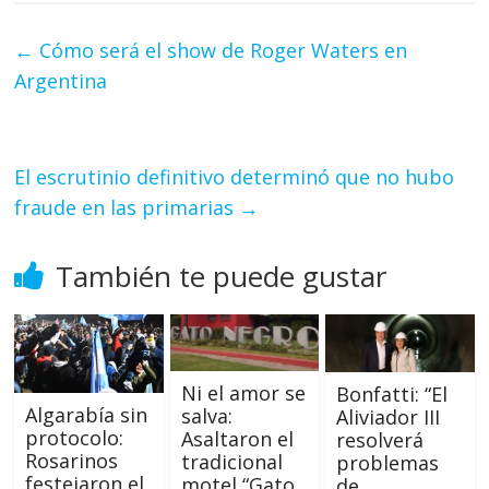
←
Cómo será el show de Roger Waters en
Argentina
El escrutinio definitivo determinó que no hubo
fraude en las primarias
→
También te puede gustar
Ni el amor se
Bonfatti: “El
Algarabía sin
salva:
Aliviador III
protocolo:
Asaltaron el
resolverá
Rosarinos
tradicional
problemas
festejaron el
motel “Gato
de