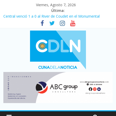
Viernes, Agosto 7, 2026
Última:
Central venció 1 a 0 al River de Coudet en el Monumental
La morosidad alcanzó su nivel más alto en dos décadas y ya
afecta a 400 mil deudores en Santa Fe
Desde que asumió Milei cerraron 41.000 kioscos: el sector
denuncia crisis como en 2001
Vacaciones de invierno con más movimiento y consumo
turístico: 4,6 millones de personas viajaron por el país, un 5,9%
más que en 2025
Fuerte caída de la venta de autos usados en julio: bajó un 12,6%
interanual