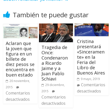
También te puede gustar
Cristina
Aclaran que
presentará
Tragedia de
la joven que
«Sinceramen
Once:
figura en un
te» en la
Condenaron
billete de
Feria del
a Ricardo
diez pesos se
Libro de
Jaime y a
encuentra en
Buenos Aires
Juan Pablo
buen estado
Schiavi
9 mayo, 2019
20 noviembre,
Comentarios
29 diciembre,
2015
desactivados
2015
Comentarios
Comentarios
desactivados
desactivados