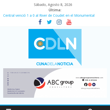
Sábado, Agosto 8, 2026
Última:
Central venció 1 a 0 al River de Coudet en el Monumental
La morosidad alcanzó su nivel más alto en dos décadas y ya
afecta a 400 mil deudores en Santa Fe
Desde que asumió Milei cerraron 41.000 kioscos: el sector
denuncia crisis como en 2001
Vacaciones de invierno con más movimiento y consumo
turístico: 4,6 millones de personas viajaron por el país, un 5,9%
más que en 2025
Fuerte caída de la venta de autos usados en julio: bajó un 12,6%
interanual