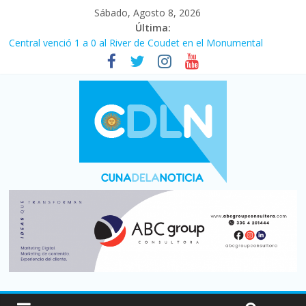
Sábado, Agosto 8, 2026
Última:
Central venció 1 a 0 al River de Coudet en el Monumental
La morosidad alcanzó su nivel más alto en dos décadas y ya
afecta a 400 mil deudores en Santa Fe
Desde que asumió Milei cerraron 41.000 kioscos: el sector
denuncia crisis como en 2001
Vacaciones de invierno con más movimiento y consumo
turístico: 4,6 millones de personas viajaron por el país, un 5,9%
más que en 2025
Fuerte caída de la venta de autos usados en julio: bajó un 12,6%
interanual