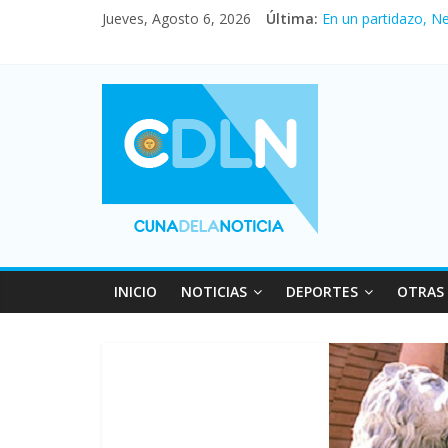
Jueves, Agosto 6, 2026
Última:
En un partidazo, N
Vacaciones de invi
Fuerte caída de la 
Central venció 1 a
Pullaro mejora sus 
INICIO
NOTICIAS
DEPORTES
OTRAS 