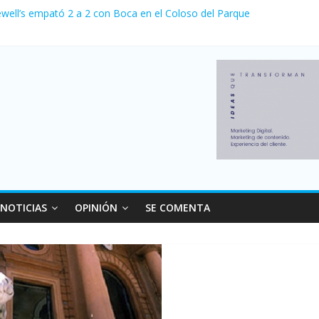
ewell’s empató 2 a 2 con Boca en el Coloso del Parque
erno con más movimiento y consumo turístico: 4,6 millones de person
venta de autos usados en julio: bajó un 12,6% interanual
 0 al River de Coudet en el Monumental
relaciones con el Gobierno nacional
NOTICIAS
OPINIÓN
SE COMENTA