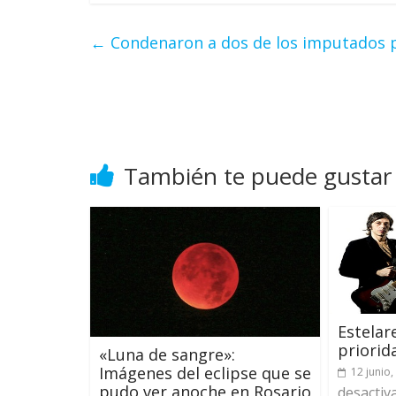
←
Condenaron a dos de los imputados p
También te puede gustar
Estelar
priorid
«Luna de sangre»:
Imágenes del eclipse que se
12 junio,
pudo ver anoche en Rosario
desactiv