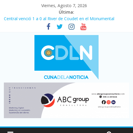
Viernes, Agosto 7, 2026
Última:
Central venció 1 a 0 al River de Coudet en el Monumental
La morosidad alcanzó su nivel más alto en dos décadas y ya
afecta a 400 mil deudores en Santa Fe
Desde que asumió Milei cerraron 41.000 kioscos: el sector
denuncia crisis como en 2001
Vacaciones de invierno con más movimiento y consumo
turístico: 4,6 millones de personas viajaron por el país, un 5,9%
más que en 2025
Fuerte caída de la venta de autos usados en julio: bajó un 12,6%
interanual