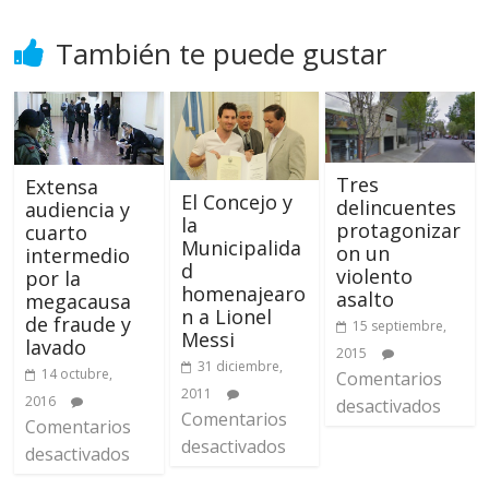
También te puede gustar
Tres
Extensa
El Concejo y
delincuentes
audiencia y
la
protagonizar
cuarto
Municipalida
on un
intermedio
d
violento
por la
homenajearo
asalto
megacausa
n a Lionel
de fraude y
15 septiembre,
Messi
lavado
2015
31 diciembre,
14 octubre,
Comentarios
2011
2016
desactivados
Comentarios
Comentarios
desactivados
desactivados