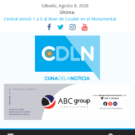
Sábado, Agosto 8, 2026
Última:
Central venció 1 a 0 al River de Coudet en el Monumental
La morosidad alcanzó su nivel más alto en dos décadas y ya
afecta a 400 mil deudores en Santa Fe
Desde que asumió Milei cerraron 41.000 kioscos: el sector
denuncia crisis como en 2001
Vacaciones de invierno con más movimiento y consumo
turístico: 4,6 millones de personas viajaron por el país, un 5,9%
más que en 2025
Fuerte caída de la venta de autos usados en julio: bajó un 12,6%
interanual