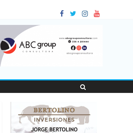
 en Santa Fe
1
nas viajaron por el país, un 5,9% más que en 2025