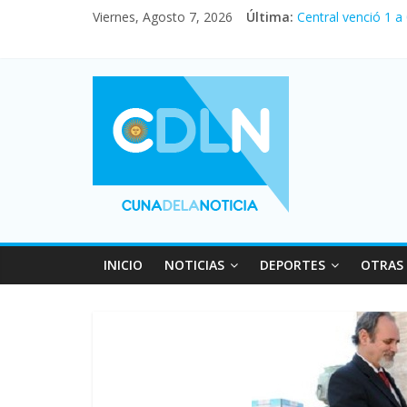
Viernes, Agosto 7, 2026
Última:
Central venció 1 a
La morosidad alca
Desde que asumió M
Vacaciones de invi
Fuerte caída de la
INICIO
NOTICIAS
DEPORTES
OTRAS 