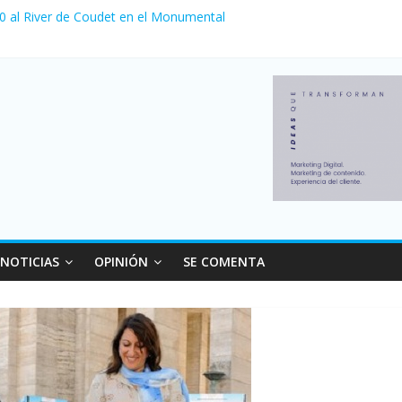
 0 al River de Coudet en el Monumental
nzó su nivel más alto en dos décadas y ya afecta a 400 mil deudores
ilei cerraron 41.000 kioscos: el sector denuncia crisis como en 200
erno con más movimiento y consumo turístico: 4,6 millones de perso
 venta de autos usados en julio: bajó un 12,6% interanual
NOTICIAS
OPINIÓN
SE COMENTA