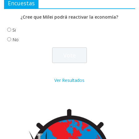
Encuestas
¿Cree que Milei podrá reactivar la economía?
Si
No
Ver Resultados