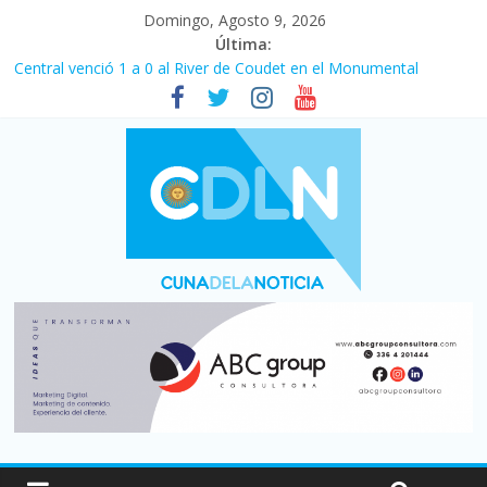
Domingo, Agosto 9, 2026
Última:
Central venció 1 a 0 al River de Coudet en el Monumental
La morosidad alcanzó su nivel más alto en dos décadas y ya
afecta a 400 mil deudores en Santa Fe
Desde que asumió Milei cerraron 41.000 kioscos: el sector
denuncia crisis como en 2001
Vacaciones de invierno con más movimiento y consumo
turístico: 4,6 millones de personas viajaron por el país, un 5,9%
más que en 2025
Fuerte caída de la venta de autos usados en julio: bajó un 12,6%
interanual