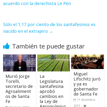
acuerdo con la derechista Le Pen
Sólo el 1,17 por ciento de los santafesinos es
nacido en el extrajero
→
También te puede gustar
Miguel
Murió Jorge
La
Lifschitz juró
Torelli,
Legislatura
y ya es
secretario de
santafesina
gobernador
Agroaliment
aprobó
de Santa Fe
os de Santa
cambios en
11 diciembre,
Fe
la Ley de
Agroquímico
2015