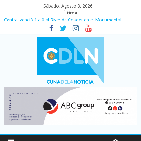
Sábado, Agosto 8, 2026
Última:
Central venció 1 a 0 al River de Coudet en el Monumental
La morosidad alcanzó su nivel más alto en dos décadas y ya
afecta a 400 mil deudores en Santa Fe
Desde que asumió Milei cerraron 41.000 kioscos: el sector
denuncia crisis como en 2001
Vacaciones de invierno con más movimiento y consumo
turístico: 4,6 millones de personas viajaron por el país, un 5,9%
más que en 2025
Fuerte caída de la venta de autos usados en julio: bajó un 12,6%
interanual