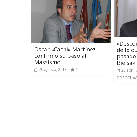
«Descon
Oscar «Cachi» Martínez
de lo q
confirmó su paso al
pasado 
Massismo
Bielsa»
29 agosto, 2013
1
23 abril,
desactiv