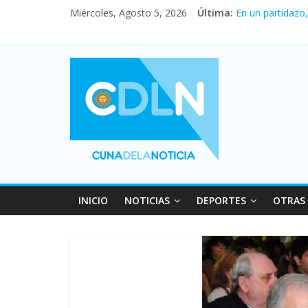
Miércoles, Agosto 5, 2026
Última:
En un partidazo
Vacaciones de i
Fuerte caída de 
Central venció 
Pullaro mejora 
INICIO
NOTICIAS
DEPORTES
OTRAS 