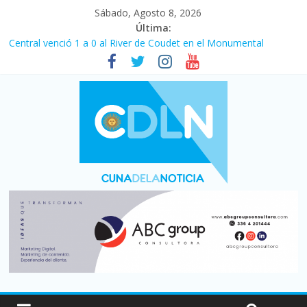
Sábado, Agosto 8, 2026
Última:
Central venció 1 a 0 al River de Coudet en el Monumental
La morosidad alcanzó su nivel más alto en dos décadas y ya
afecta a 400 mil deudores en Santa Fe
Desde que asumió Milei cerraron 41.000 kioscos: el sector
denuncia crisis como en 2001
Vacaciones de invierno con más movimiento y consumo
turístico: 4,6 millones de personas viajaron por el país, un 5,9%
más que en 2025
Fuerte caída de la venta de autos usados en julio: bajó un 12,6%
interanual