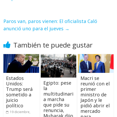
Paros van, paros vienen: El oficialista Caló
anunció uno para el jueves
→
También te puede gustar
Estados
Macri se
Egipto: pese
Unidos:
reunió con el
la
Trump será
primer
multitudinari
sometido a
ministro de
a marcha
juicio
Japón y le
que pide su
político
pidió abrir el
renuncia,
mercado
19 diciembre,
Mubarak dijo
para