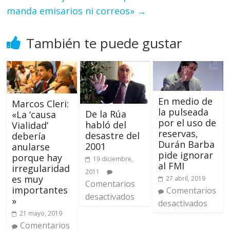
manda emisarios ni correos»
→
También te puede gustar
En medio de
Marcos Cleri:
la pulseada
De la Rúa
«La ‘causa
por el uso de
habló del
Vialidad’
reservas,
desastre del
debería
Durán Barba
2001
anularse
pide ignorar
porque hay
19 diciembre,
al FMI
irregularidad
2011
es muy
27 abril, 2019
Comentarios
importantes
Comentarios
desactivados
»
desactivados
21 mayo, 2019
Comentarios