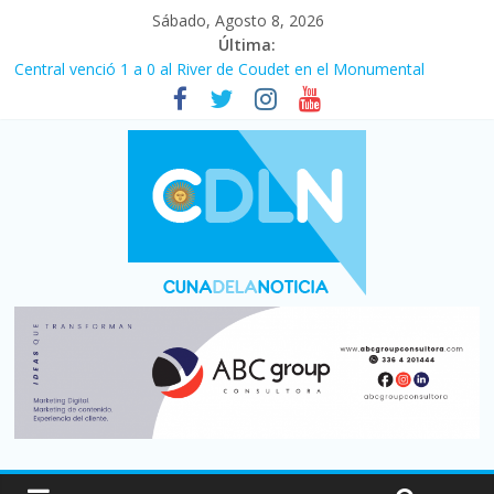
Sábado, Agosto 8, 2026
Última:
Central venció 1 a 0 al River de Coudet en el Monumental
La morosidad alcanzó su nivel más alto en dos décadas y ya
afecta a 400 mil deudores en Santa Fe
Desde que asumió Milei cerraron 41.000 kioscos: el sector
denuncia crisis como en 2001
Vacaciones de invierno con más movimiento y consumo
turístico: 4,6 millones de personas viajaron por el país, un 5,9%
más que en 2025
Fuerte caída de la venta de autos usados en julio: bajó un 12,6%
interanual