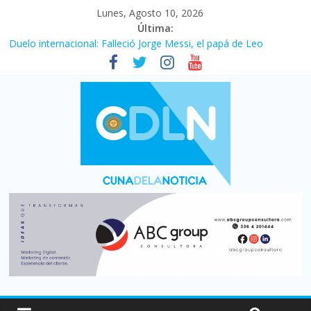
Lunes, Agosto 10, 2026
Última:
Duelo internacional: Falleció Jorge Messi, el papá de Leo
El consumo sigue frenado: las ventas minoristas cayeron 3,8 en
julio y acumulan siete meses en baja
Newell’s cayó 2 a 1 ante Defensa y Justicia en Florencio Varela
por la cuarta fecha del Clausura
El agro argentino logró un récord histórico de exportaciones en
el primer semestre de 2026
La construcción cayó 4,1% en junio y registró su cuarta baja del
año