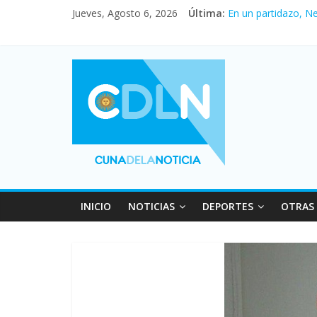
Jueves, Agosto 6, 2026
Última:
En un partidazo, N
Vacaciones de invi
Fuerte caída de la 
Central venció 1 a
Pullaro mejora sus 
INICIO
NOTICIAS
DEPORTES
OTRAS 