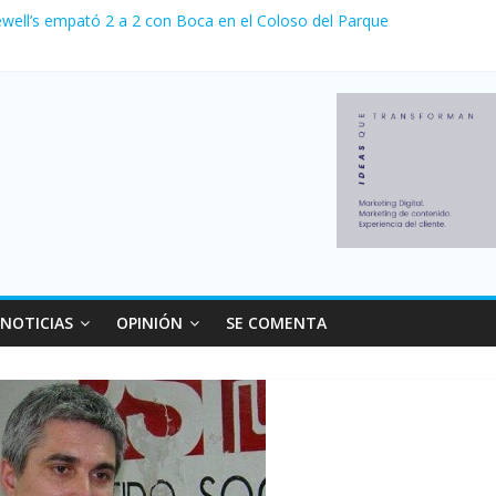
ewell’s empató 2 a 2 con Boca en el Coloso del Parque
erno con más movimiento y consumo turístico: 4,6 millones de person
venta de autos usados en julio: bajó un 12,6% interanual
 0 al River de Coudet en el Monumental
relaciones con el Gobierno nacional
NOTICIAS
OPINIÓN
SE COMENTA