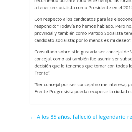
recorriendo durante todo este tiempo las local
a tener un socialista como Presidente en el 2015
Con respecto a los candidatos para las elecciones
respondió: “Todavía no hemos hablado. Pero no
provincial y también como Partido Socialista tener
candidato socialista; por lo menos es mi deseo”.
Consultado sobre si le gustaría ser concejal de 
concejal, como así también fue asumir ser subse
decisión que lo tenemos que tomar con todos l
Frente”.
“Ser concejal por ser concejal no me interesa, pe
Frente Progresista pueda recuperar la ciudad nu
←
A los 85 años, falleció el legendario 