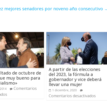
diez mejores senadores por noveno año consecutivo
A partir de las elecciones
ultado de octubre de
del 2023, la fórmula a
fue muy bueno para
gobernador y vice deberá
cialismo»
llevar una mujer
Comentarios
 2014
1 diciembre, 2020
ados
Comentarios desactivados