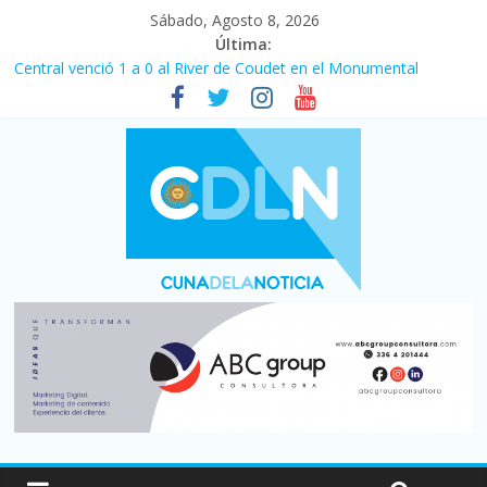
Sábado, Agosto 8, 2026
Última:
Central venció 1 a 0 al River de Coudet en el Monumental
La morosidad alcanzó su nivel más alto en dos décadas y ya
afecta a 400 mil deudores en Santa Fe
Desde que asumió Milei cerraron 41.000 kioscos: el sector
denuncia crisis como en 2001
Vacaciones de invierno con más movimiento y consumo
turístico: 4,6 millones de personas viajaron por el país, un 5,9%
más que en 2025
Fuerte caída de la venta de autos usados en julio: bajó un 12,6%
interanual