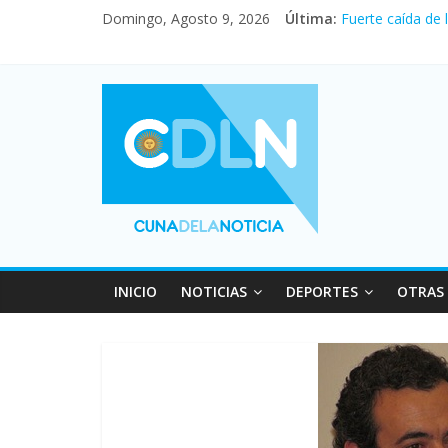
Domingo, Agosto 9, 2026
Última:
Fuerte caída de 
El agro argentin
La morosidad al
Desde que asumió
Vacaciones de i
INICIO
NOTICIAS
DEPORTES
OTRAS 