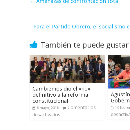
←
Amenazas de confrontación total
Para el Partido Obrero, el socialismo 
También te puede gustar
Cambiemos dio el «no»
Agustín
definitivo a la reforma
Gobern
constitucional
Comentarios
16 febre
8 mayo, 2018
desactiv
desactivados