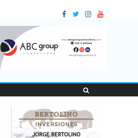
e 2026
es en Santa Fe
001
sonas viajaron por el país, un 5,9% más que en 2025