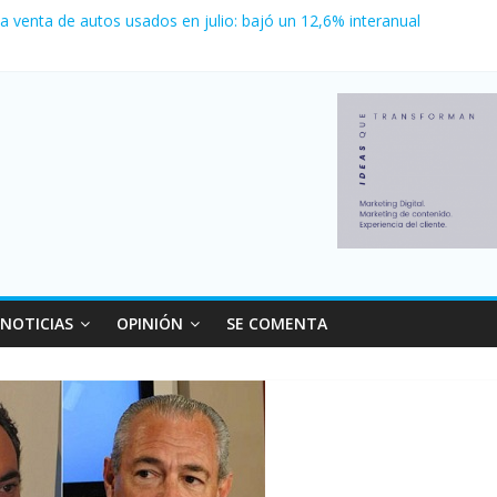
la venta de autos usados en julio: bajó un 12,6% interanual
o logró un récord histórico de exportaciones en el primer semestre d
canzó su nivel más alto en dos décadas y ya afecta a 400 mil deudor
 Milei cerraron 41.000 kioscos: el sector denuncia crisis como en 2
nvierno con más movimiento y consumo turístico: 4,6 millones de per
NOTICIAS
OPINIÓN
SE COMENTA