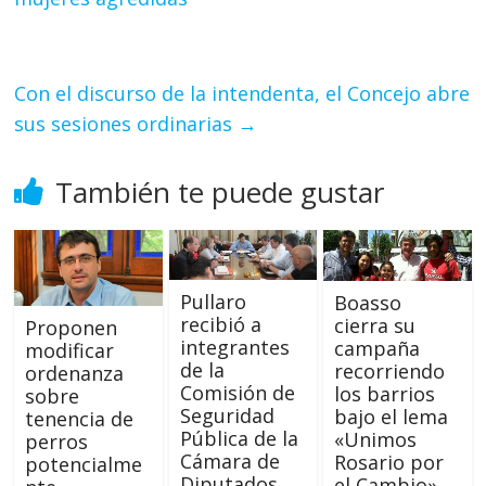
Con el discurso de la intendenta, el Concejo abre
sus sesiones ordinarias
→
También te puede gustar
Pullaro
Boasso
recibió a
cierra su
Proponen
integrantes
campaña
modificar
de la
recorriendo
ordenanza
Comisión de
los barrios
sobre
Seguridad
bajo el lema
tenencia de
Pública de la
«Unimos
perros
Cámara de
Rosario por
potencialme
Diputados
el Cambio»