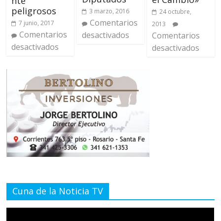
nte
peligrosos
3 marzo, 2016
24 octubre,
Comentarios
7 junio, 2017
2013
Comentarios
desactivados
Comentarios
desactivados
desactivados
Cuna de la Noticia TV