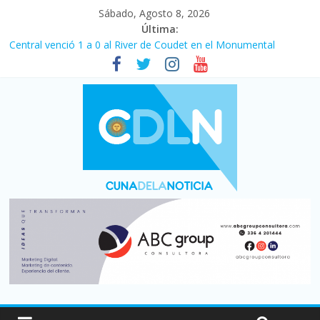
Sábado, Agosto 8, 2026
Última:
Central venció 1 a 0 al River de Coudet en el Monumental
La morosidad alcanzó su nivel más alto en dos décadas y ya
afecta a 400 mil deudores en Santa Fe
Desde que asumió Milei cerraron 41.000 kioscos: el sector
denuncia crisis como en 2001
Vacaciones de invierno con más movimiento y consumo
turístico: 4,6 millones de personas viajaron por el país, un 5,9%
más que en 2025
Fuerte caída de la venta de autos usados en julio: bajó un 12,6%
interanual