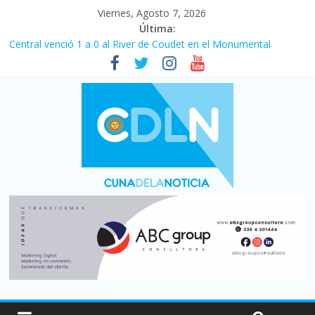
Viernes, Agosto 7, 2026
Última:
Central venció 1 a 0 al River de Coudet en el Monumental
La morosidad alcanzó su nivel más alto en dos décadas y ya
afecta a 400 mil deudores en Santa Fe
Desde que asumió Milei cerraron 41.000 kioscos: el sector
denuncia crisis como en 2001
Vacaciones de invierno con más movimiento y consumo
turístico: 4,6 millones de personas viajaron por el país, un 5,9%
más que en 2025
Fuerte caída de la venta de autos usados en julio: bajó un 12,6%
interanual