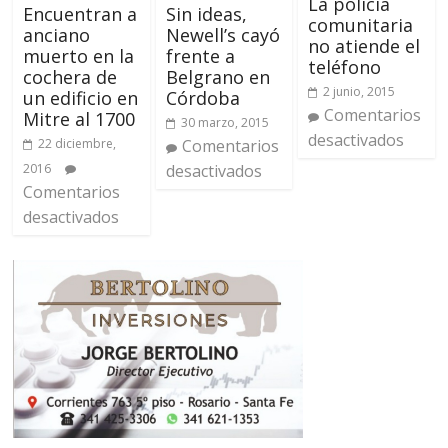
La policía
Sin ideas,
Encuentran a
comunitaria
Newell’s cayó
anciano
no atiende el
frente a
muerto en la
teléfono
Belgrano en
cochera de
2 junio, 2015
Córdoba
un edificio en
Comentarios
Mitre al 1700
30 marzo, 2015
desactivados
Comentarios
22 diciembre,
desactivados
2016
Comentarios
desactivados