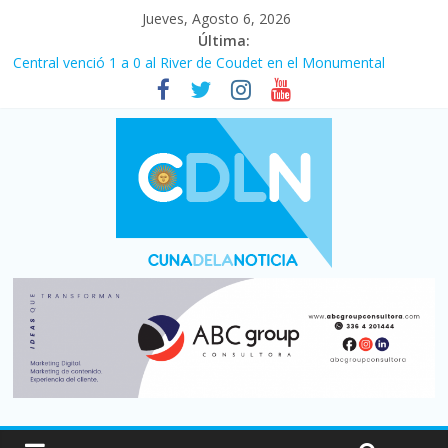
Jueves, Agosto 6, 2026
Última:
Central venció 1 a 0 al River de Coudet en el Monumental
La morosidad alcanzó su nivel más alto en dos décadas y ya
afecta a 400 mil deudores en Santa Fe
Desde que asumió Milei cerraron 41.000 kioscos: el sector
denuncia crisis como en 2001
Vacaciones de invierno con más movimiento y consumo
turístico: 4,6 millones de personas viajaron por el país, un 5,9%
más que en 2025
Fuerte caída de la venta de autos usados en julio: bajó un 12,6%
interanual