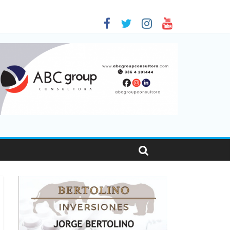
 en Santa Fe
1
nas viajaron por el país, un 5,9% más que en 2025