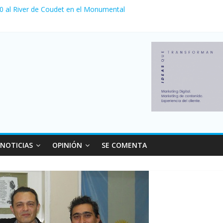
 0 al River de Coudet en el Monumental
nzó su nivel más alto en dos décadas y ya afecta a 400 mil deudores
ilei cerraron 41.000 kioscos: el sector denuncia crisis como en 200
erno con más movimiento y consumo turístico: 4,6 millones de perso
 venta de autos usados en julio: bajó un 12,6% interanual
NOTICIAS
OPINIÓN
SE COMENTA