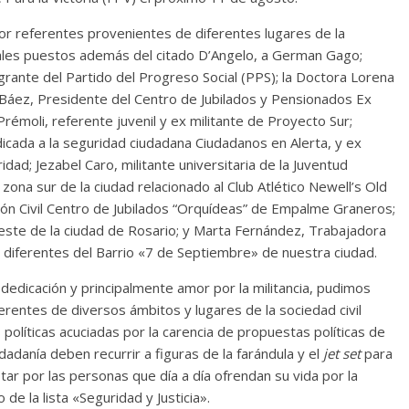
or referentes provenientes de diferentes lugares de la
cipales puestos además del citado D’Angelo, a German Gago;
egrante del Partido del Progreso Social (PPS); la Doctora Lorena
 Báez, Presidente del Centro de Jubilados y Pensionados Ex
émoli, referente juvenil y ex militante de Proyecto Sur;
icada a la seguridad ciudadana Ciudadanos en Alerta, y ex
dad; Jezabel Caro, militante universitaria de la Juventud
 zona sur de la ciudad relacionado al Club Atlético Newell’s Old
ión Civil Centro de Jubilados “Orquídeas” de Empalme Graneros;
oeste de la ciudad de Rosario; y Marta Fernández, Trabajadora
 diferentes del Barrio «7 de Septiembre» de nuestra ciudad.
dicación y principalmente amor por la militancia, pudimos
ferentes de diversos ámbitos y lugares de la sociedad civil
políticas acuciadas por la carencia de propuestas políticas de
adanía deben recurrir a figuras de la farándula y el
jet set
para
ar por las personas que día a día ofrendan su vida por la
 de la lista «Seguridad y Justicia».