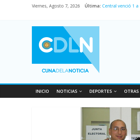
Viernes, Agosto 7, 2026
Última:
Central venció 1 a
La morosidad alca
Desde que asumió M
Vacaciones de invi
Fuerte caída de la
INICIO
NOTICIAS
DEPORTES
OTRAS 