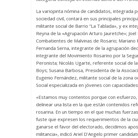
La variopinta nómina de candidatos, integrada p
sociedad civil, contará en sus principales prin
militante social de Barrio “La Tablada», y ex int
Reyna de la «Agrupación Arturo Jauretche»; Joel
Combatientes de Malvinas de Rosario; Mariano Pr
Fernanda Serna, integrante de la agrupación ded
integrante del Movimiento Rosarino por la Seguri
Peronista; Nicolás Ugarte, referente social de la
Boys; Susana Barbosa, Presidenta de la Asociac
Eugenio Fernández, militante social de la zona 
Social especializada en jóvenes con capacidades
«Estamos muy contentos porque con esfuerzo, de
delinear una lista en la que están contenidos re
rosarina. En un tiempo en el que muchas fuerzas 
fuste que expresen los requerimientos de la ciud
ganarse el favor del electorado, decidimos apost
militancia», indicó Ariel D’Angelo primer candidato