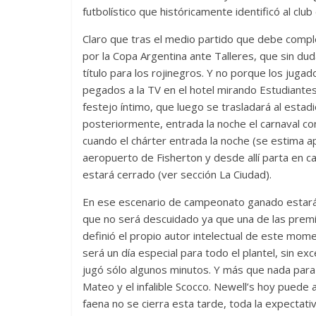
futbolístico que históricamente identificó al clu
Claro que tras el medio partido que debe comple
por la Copa Argentina ante Talleres, que sin du
título para los rojinegros. Y no porque los juga
pegados a la TV en el hotel mirando Estudiante
festejo íntimo, que luego se trasladará al estad
posteriormente, entrada la noche el carnaval co
cuando el chárter entrada la noche (se estima ap
aeropuerto de Fisherton y desde allí parta en 
estará cerrado (ver sección La Ciudad).
En ese escenario de campeonato ganado estará e
que no será descuidado ya que una de las premisa
definió el propio autor intelectual de este mo
será un día especial para todo el plantel, sin 
jugó sólo algunos minutos. Y más que nada para l
Mateo y el infalible Scocco. Newell’s hoy puede a
faena no se cierra esta tarde, toda la expectat