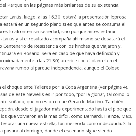
b del Parque en las páginas más brillantes de su existencia.
tar Lanús, luego, a las 16.30, estará la presentación leprosa
da estará en un segundo plano si es que antes se consuma el
dores lo afronten sin seriedad, sino porque antes estarán
s-Lanús y si el resultado acompaña ahí mismo se desatará el
io Centenario de Resistencia con los hinchas que viajaron y,
ntinuará en Rosario. Será en caso de que haya definición y
roximadamente a las 21.30) aterrice con el plantel en el
caravana rumbo al parque Independencia, aunque el Coloso
l choque ante Talleres por la Copa Argentina (ver página 4),
s de este Newell’s es ir por todo, “por la gloria”, tal como lo
mento soñado, que no es otro que Gerardo Martino. También
excepción, desde el jugador más experimentado hasta el pibe que
os que volvieron en la más difícil, como Bernardi, Heinze, Maxi,
tesorar una nueva estrella, tan merecida como indiscutida. Si la
iva pasará al domingo, donde el escenario sigue siendo