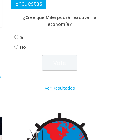
Encuestas
¿Cree que Milei podrá reactivar la
economía?
Si
No
e
Ver Resultados