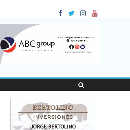
 en Santa Fe
1
nas viajaron por el país, un 5,9% más que en 2025