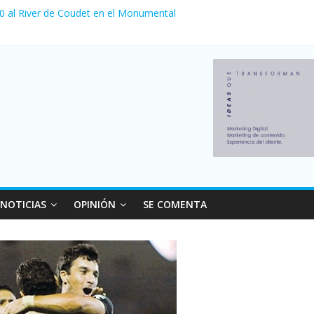
 0 al River de Coudet en el Monumental
nzó su nivel más alto en dos décadas y ya afecta a 400 mil deudores
ilei cerraron 41.000 kioscos: el sector denuncia crisis como en 200
erno con más movimiento y consumo turístico: 4,6 millones de perso
 venta de autos usados en julio: bajó un 12,6% interanual
NOTICIAS
OPINIÓN
SE COMENTA