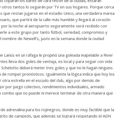
llo coparán los bares de cara rincón de la ciudad, estarán
na y otros tantos lo seguirán por TV en sus hogares. Porque cerca
tos que restan jugarse en el estadio Unico, una verdadera marea
sario, que partirá de la calle más humilde y llegará al corazón
e por la noche al aeropuerto seguramente será recibido con
rle a este grupo por tanto fútbol, seriedad, compromiso y
 el nombre de Newell’s, justo en la semana donde la ciudad
ue Lanús en un ráfaga le propinó una goleada inapelable a River
ntes lleva dos goles de ventaja, es local y para seguir con vida
 Schelotto deberá meter tres goles y que no le hagan ninguno.
 de romper pronósticos. Igualmente la lógica indica que hoy los
otra estrella en el escudo del club, algo por demás de
or por juego colectivo, rendimientos individuales, armado
 Un combo que no puede ni merece terminar de otra manera que
de adrenalina para los rojinegros, donde es muy factible que la
e grito de campeón, que además se logrará respetando el ADN