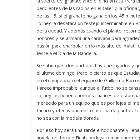
la suerte del granate ante el pincharrata. Para e
pendientes de las radios en el taller o la ofici
de las 15, si el granate no gana en los 45 minu
rojinegra desatará un festejo interminable en Ro
de la ciudad. Y además cuando el plantel retorn
honores y se armará una caravana para agradece
pasión para enarbolar en lo más alto del mástil
festeja el Día de la Bandera.
Se sabe que a los partidos hay que jugarlos y q
el último domingo. Pero lo cierto es que Estudia
en el campeonato el equipo de Guillermo Barros
Parece improbable, aunque el fútbol no se cansa
rojinegros tienen enormes chances de estampar 
merecido para un equipo que es por lejos el mej
táctico y efectividad en la cosecha de puntos.
no sea con la medalla dorada.
Por eso hoy será una tarde emocionante y llena 
novela del torneo Final concluya con un enorm