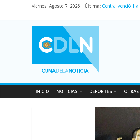
Viernes, Agosto 7, 2026
Última:
Central venció 1 a
La morosidad alca
Desde que asumió M
Vacaciones de invi
Fuerte caída de la
INICIO
NOTICIAS
DEPORTES
OTRAS 