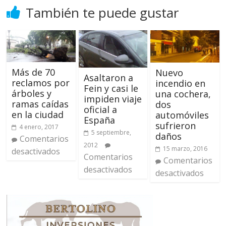
También te puede gustar
Más de 70
Nuevo
Asaltaron a
reclamos por
incendio en
Fein y casi le
árboles y
una cochera,
impiden viaje
ramas caídas
dos
oficial a
en la ciudad
automóviles
España
sufrieron
4 enero, 2017
5 septiembre,
daños
Comentarios
2012
15 marzo, 2016
desactivados
Comentarios
Comentarios
desactivados
desactivados