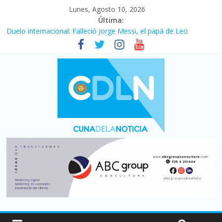
Lunes, Agosto 10, 2026
Última:
Duelo internacional: Falleció Jorge Messi, el papá de Leo
El consumo sigue frenado: las ventas minoristas cayeron 3,8 en
julio y acumulan siete meses en baja
Newell’s cayó 2 a 1 ante Defensa y Justicia en Florencio Varela
por la cuarta fecha del Clausura
El agro argentino logró un récord histórico de exportaciones en
el primer semestre de 2026
La construcción cayó 4,1% en junio y registró su cuarta baja del
año