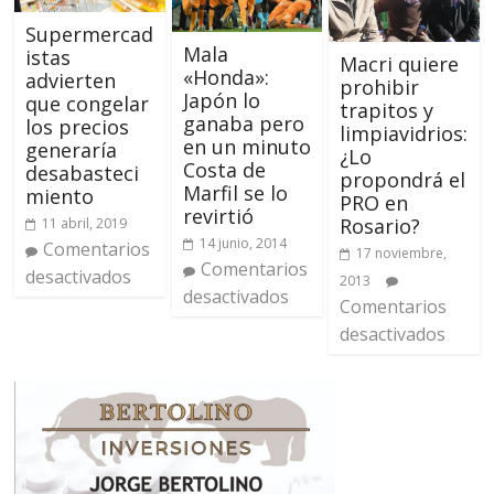
Supermercad
Mala
istas
Macri quiere
«Honda»:
advierten
prohibir
Japón lo
que congelar
trapitos y
ganaba pero
los precios
limpiavidrios:
en un minuto
generaría
¿Lo
Costa de
desabasteci
propondrá el
Marfil se lo
miento
PRO en
revirtió
Rosario?
11 abril, 2019
14 junio, 2014
Comentarios
17 noviembre,
Comentarios
desactivados
2013
desactivados
Comentarios
desactivados