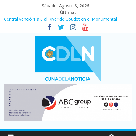
Sábado, Agosto 8, 2026
Última:
Central venció 1 a 0 al River de Coudet en el Monumental
La morosidad alcanzó su nivel más alto en dos décadas y ya
afecta a 400 mil deudores en Santa Fe
Desde que asumió Milei cerraron 41.000 kioscos: el sector
denuncia crisis como en 2001
Vacaciones de invierno con más movimiento y consumo
turístico: 4,6 millones de personas viajaron por el país, un 5,9%
más que en 2025
Fuerte caída de la venta de autos usados en julio: bajó un 12,6%
interanual