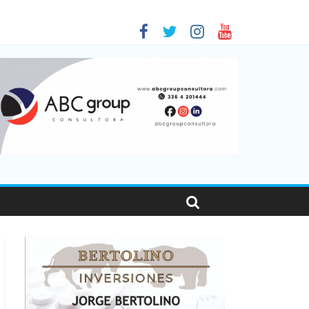
en Santa Fe
as viajaron por el país, un 5,9% más que en 2025