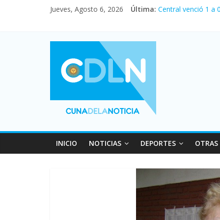
Jueves, Agosto 6, 2026
Última:
Central venció 1 a
La morosidad alcan
Desde que asumió M
Vacaciones de invi
Fuerte caída de la 
INICIO
NOTICIAS
DEPORTES
OTRAS 