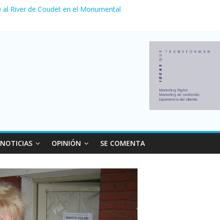
 0 al River de Coudet en el Monumental
zó su nivel más alto en dos décadas y ya afecta a 400 mil deudores 
ilei cerraron 41.000 kioscos: el sector denuncia crisis como en 2001
erno con más movimiento y consumo turístico: 4,6 millones de person
venta de autos usados en julio: bajó un 12,6% interanual
NOTICIAS
OPINIÓN
SE COMENTA