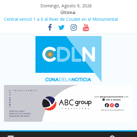
Domingo, Agosto 9, 2026
Última:
Central venció 1 a 0 al River de Coudet en el Monumental
La morosidad alcanzó su nivel más alto en dos décadas y ya
afecta a 400 mil deudores en Santa Fe
Desde que asumió Milei cerraron 41.000 kioscos: el sector
denuncia crisis como en 2001
Vacaciones de invierno con más movimiento y consumo
turístico: 4,6 millones de personas viajaron por el país, un 5,9%
más que en 2025
Fuerte caída de la venta de autos usados en julio: bajó un 12,6%
interanual