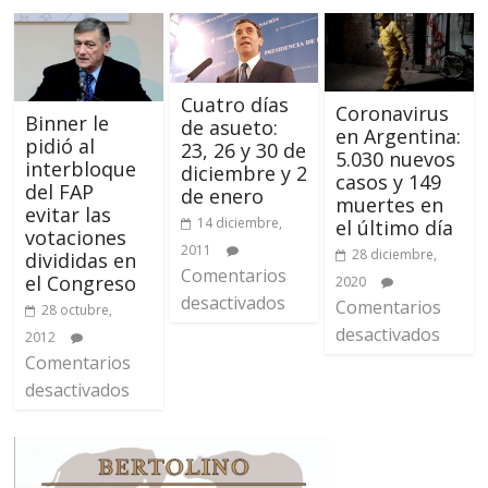
Cuatro días
Coronavirus
Binner le
de asueto:
en Argentina:
pidió al
23, 26 y 30 de
5.030 nuevos
interbloque
diciembre y 2
casos y 149
del FAP
de enero
muertes en
evitar las
14 diciembre,
el último día
votaciones
2011
28 diciembre,
divididas en
Comentarios
el Congreso
2020
desactivados
Comentarios
28 octubre,
desactivados
2012
Comentarios
desactivados