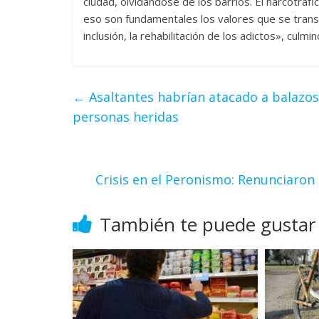
ciudad, olvidándose de los barrios. El narcotráfi
eso son fundamentales los valores que se transmi
inclusión, la rehabilitación de los adictos», culminó
←
Asaltantes habrían atacado a balazos
personas heridas
Crisis en el Peronismo: Renunciaro
También te puede gustar