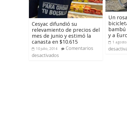
Un rosa
bicicle
Cesyac difundió su
bambú y
relevamiento de precios del
y a Eur
mes de junio y estimó la
canasta en $10.615
1 agosto
Comentarios
desactiv
10 julio, 2014
desactivados