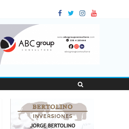
 en Santa Fe
1
nas viajaron por el país, un 5,9% más que en 2025