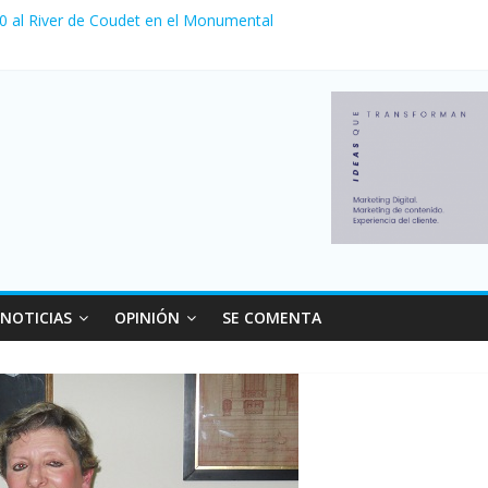
 0 al River de Coudet en el Monumental
nzó su nivel más alto en dos décadas y ya afecta a 400 mil deudores
ilei cerraron 41.000 kioscos: el sector denuncia crisis como en 200
erno con más movimiento y consumo turístico: 4,6 millones de perso
 venta de autos usados en julio: bajó un 12,6% interanual
NOTICIAS
OPINIÓN
SE COMENTA