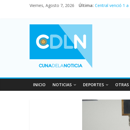
Viernes, Agosto 7, 2026
Última:
Central venció 1 a
La morosidad alca
Desde que asumió M
Vacaciones de invi
Fuerte caída de la
INICIO
NOTICIAS
DEPORTES
OTRAS 