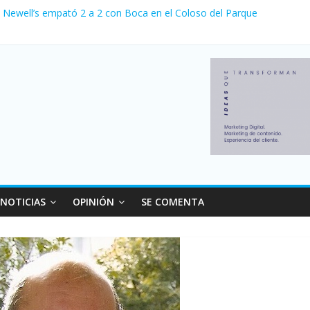
, Newell’s empató 2 a 2 con Boca en el Coloso del Parque
nvierno con más movimiento y consumo turístico: 4,6 millones de per
la venta de autos usados en julio: bajó un 12,6% interanual
1 a 0 al River de Coudet en el Monumental
sus relaciones con el Gobierno nacional
NOTICIAS
OPINIÓN
SE COMENTA