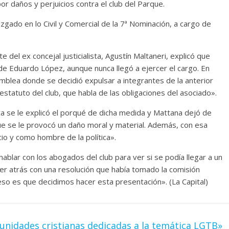
r daños y perjuicios contra el club del Parque.
uzgado en lo Civil y Comercial de la 7ª Nominación, a cargo de
e del ex concejal justicialista, Agustín Maltaneri, explicó que
de Eduardo López, aunque nunca llegó a ejercer el cargo. En
amblea donde se decidió expulsar a integrantes de la anterior
 estatuto del club, que habla de las obligaciones del asociado».
a se le explicó el porqué de dicha medida y Mattana dejó de
a que se le provocó un daño moral y material. Además, con esa
o y como hombre de la política».
blar con los abogados del club para ver si se podía llegar a un
er atrás con una resolución que había tomado la comisión
eso es que decidimos hacer esta presentación». (La Capital)
nidades cristianas dedicadas a la temática LGTB»