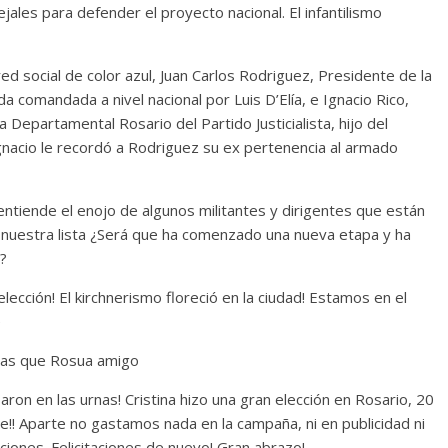
jales para defender el proyecto nacional. El infantilismo
d social de color azul, Juan Carlos Rodriguez, Presidente de la
nda comandada a nivel nacional por Luis D’Elía, e Ignacio Rico,
 Departamental Rosario del Partido Justicialista, hijo del
 Ignacio le recordó a Rodriguez su ex pertenencia al armado
entiende el enojo de algunos militantes y dirigentes que están
 nuestra lista ¿Será que ha comenzado una nueva etapa y ha
o?
lección! El kirchnerismo floreció en la ciudad! Estamos en el
e
 mas que Rosua amigo
ron en las urnas! Cristina hizo una gran elección en Rosario, 20
!! Aparte no gastamos nada en la campaña, ni en publicidad ni
ciones. Felicitaciones de nuevo! Gran abrazo!