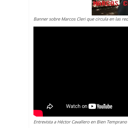
Banner sobre Marcos Cleri que circula en las red
Entrevista a Héctor Cavallero en Bien Temprano