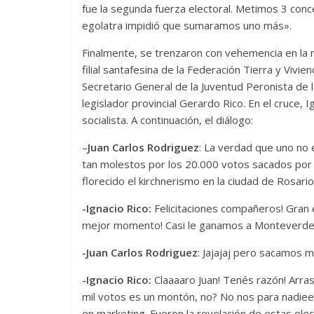
fue la segunda fuerza electoral. Metimos 3 conce
egolatra impidió que sumaramos uno más».
Finalmente, se trenzaron con vehemencia en la re
filial santafesina de la Federación Tierra y Vivie
Secretario General de la Juventud Peronista de la
legislador provincial Gerardo Rico. En el cruce,
socialista. A continuación, el diálogo:
–
Juan Carlos Rodriguez
: La verdad que uno no 
tan molestos por los 20.000 votos sacados por
florecido el kirchnerismo en la ciudad de Rosari
-Ignacio Rico:
Felicitaciones compañeros! Gran e
mejor momento! Casi le ganamos a Monteverd
-Juan Carlos Rodriguez
: Jajajaj pero sacamos
-Ignacio Rico:
Claaaaro Juan! Tenés razón! Arrasa
mil votos es un montón, no? No nos para nadieee
en marketing. Fueron la revelación de estas elec