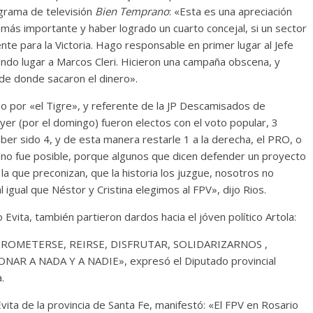
ograma de televisión
Bien Temprano
: «Esta es una apreciación
ás importante y haber logrado un cuarto concejal, si un sector
te para la Victoria. Hago responsable en primer lugar al Jefe
ndo lugar a Marcos Cleri. Hicieron una campaña obscena, y
 de donde sacaron el dinero».
o por «el Tigre», y referente de la JP Descamisados de
Ayer (por el domingo) fueron electos con el voto popular, 3
aber sido 4, y de esta manera restarle 1 a la derecha, el PRO, o
ro no fue posible, porque algunos que dicen defender un proyecto
 la que preconizan, que la historia los juzgue, nosotros no
 igual que Néstor y Cristina elegimos al FPV», dijo Rios.
 Evita, también partieron dardos hacia el jóven político Artola:
PROMETERSE, REIRSE, DISFRUTAR, SOLIDARIZARNOS ,
A NADA Y A NADIE», expresó el Diputado provincial
.
ita de la provincia de Santa Fe, manifestó: «El FPV en Rosario