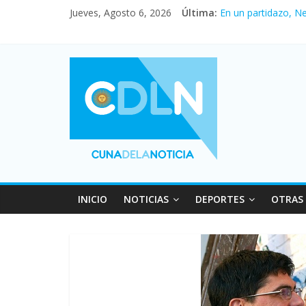
Jueves, Agosto 6, 2026
Última:
En un partidazo, N
Vacaciones de invi
Fuerte caída de la 
Central venció 1 a
Pullaro mejora sus 
INICIO
NOTICIAS
DEPORTES
OTRAS 