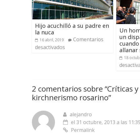
Hijo acuchilló a su padre en
Un homb
la nuca
un disp
Comentarios
16 abril, 2019
cuando 
desactivados
allanar
18 octub
desactiv
2 comentarios sobre “
Críticas 
kirchnerismo rosarino
”
alejandro
el 31 octubre, 2013 a las 11:3
Permalink