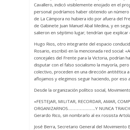
Cavallero, indicó visiblemente enojado en el pr
personal: podríamos haber obtenido un número m
de La Cámpora no hubiera ido por afuera del Fren
de Gabinete Juan Manuel Abal Medina, y en segu
salieron en séptimo lugar; tendrían que explicar
Hugo Rios, otro integrante del espacio conducid
Rosario, escribió en la mencionada red social: «
concejales del Frente para la Victoria, podrían h
disputar con el falso socialismo la mayoría, pe
colectivo, proceden en una dirección antitética a
aflojamos y elegimos seguir haciendo, por eso al
Desde la organización político social, Movimiento
«FESTEJAR, MILITAR, RECORDAR, AMAR, COM
ORGANIZARNOS……………………..Y NUNCA TRAICIONAR 
Gerardo Rico, sin nombrarlo al ex rossista Artola
José Berra, Secretario General del Movimiento Ev