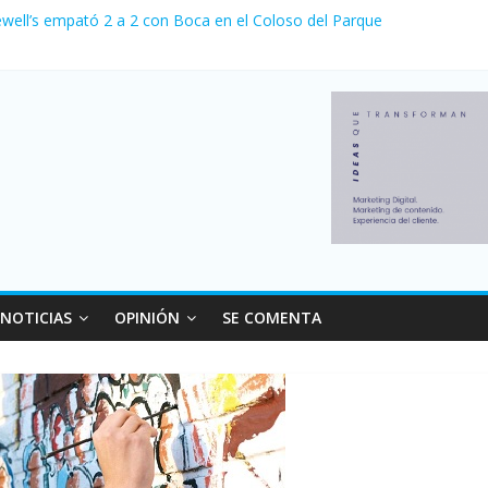
ewell’s empató 2 a 2 con Boca en el Coloso del Parque
erno con más movimiento y consumo turístico: 4,6 millones de person
venta de autos usados en julio: bajó un 12,6% interanual
 0 al River de Coudet en el Monumental
relaciones con el Gobierno nacional
NOTICIAS
OPINIÓN
SE COMENTA