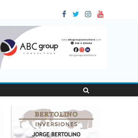
as viajaron por el país, un 5,9% más que en 2025