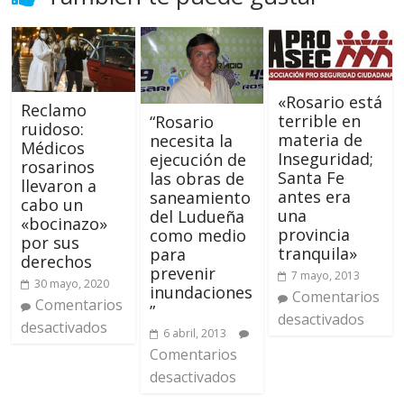
«Rosario está
Reclamo
terrible en
“Rosario
ruidoso:
materia de
necesita la
Médicos
Inseguridad;
ejecución de
rosarinos
Santa Fe
las obras de
llevaron a
antes era
saneamiento
cabo un
una
del Ludueña
«bocinazo»
provincia
como medio
por sus
tranquila»
para
derechos
prevenir
7 mayo, 2013
30 mayo, 2020
inundaciones
Comentarios
Comentarios
”
desactivados
desactivados
6 abril, 2013
Comentarios
desactivados