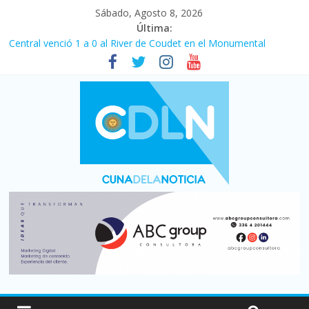
Sábado, Agosto 8, 2026
Última:
Central venció 1 a 0 al River de Coudet en el Monumental
La morosidad alcanzó su nivel más alto en dos décadas y ya
afecta a 400 mil deudores en Santa Fe
Desde que asumió Milei cerraron 41.000 kioscos: el sector
denuncia crisis como en 2001
Vacaciones de invierno con más movimiento y consumo
turístico: 4,6 millones de personas viajaron por el país, un 5,9%
más que en 2025
Fuerte caída de la venta de autos usados en julio: bajó un 12,6%
interanual