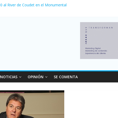
a 0 al River de Coudet en el Monumental
nzó su nivel más alto en dos décadas y ya afecta a 400 mil deudores
Milei cerraron 41.000 kioscos: el sector denuncia crisis como en 20
ierno con más movimiento y consumo turístico: 4,6 millones de perso
 venta de autos usados en julio: bajó un 12,6% interanual
NOTICIAS
OPINIÓN
SE COMENTA