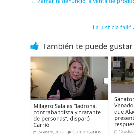
←
Zamarini denunció la venta de produ
La Justicia fall
También te puede gustar
Sanator
Venado
Milagro Sala es “ladrona,
que Ala
contrabandista y tratante
present
de personas”, disparó
respue
Carrió
Comentarios
15 octub
24 enero, 2016