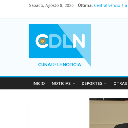
Sábado, Agosto 8, 2026
Última:
Central venció 1 
La morosidad alca
Desde que asumió 
Vacaciones de inv
Fuerte caída de la
INICIO
NOTICIAS
DEPORTES
OTRAS 