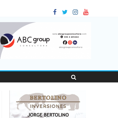
 en Santa Fe
01
nas viajaron por el país, un 5,9% más que en 2025