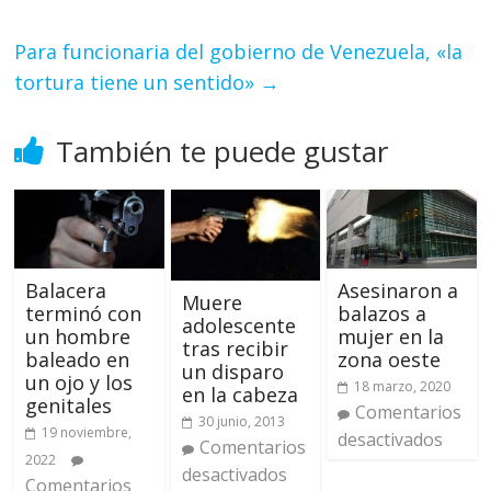
Para funcionaria del gobierno de Venezuela, «la
tortura tiene un sentido»
→
También te puede gustar
Balacera
Asesinaron a
Muere
terminó con
balazos a
adolescente
un hombre
mujer en la
tras recibir
baleado en
zona oeste
un disparo
un ojo y los
18 marzo, 2020
en la cabeza
genitales
Comentarios
30 junio, 2013
19 noviembre,
desactivados
Comentarios
2022
desactivados
Comentarios