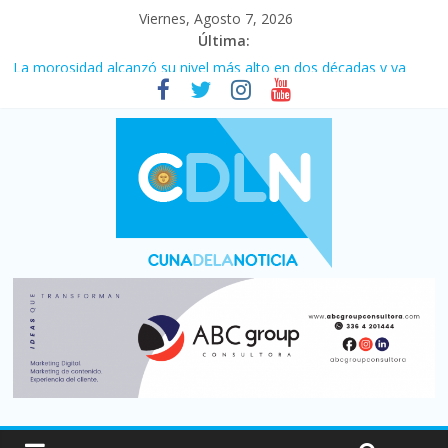
Viernes, Agosto 7, 2026
Última:
Central venció 1 a 0 al River de Coudet en el Monumental
La morosidad alcanzó su nivel más alto en dos décadas y ya
afecta a 400 mil deudores en Santa Fe
Desde que asumió Milei cerraron 41.000 kioscos: el sector
denuncia crisis como en 2001
Vacaciones de invierno con más movimiento y consumo
turístico: 4,6 millones de personas viajaron por el país, un 5,9%
más que en 2025
Fuerte caída de la venta de autos usados en julio: bajó un 12,6%
interanual