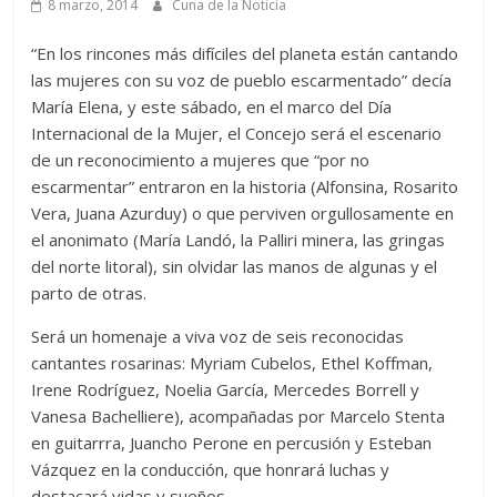
8 marzo, 2014
Cuna de la Noticia
“En los rincones más difíciles del planeta están cantando
las mujeres con su voz de pueblo escarmentado” decía
María Elena, y este sábado, en el marco del Día
Internacional de la Mujer, el Concejo será el escenario
de un reconocimiento a mujeres que “por no
escarmentar” entraron en la historia (Alfonsina, Rosarito
Vera, Juana Azurduy) o que perviven orgullosamente en
el anonimato (María Landó, la Palliri minera, las gringas
del norte litoral), sin olvidar las manos de algunas y el
parto de otras.
Será un homenaje a viva voz de seis reconocidas
cantantes rosarinas: Myriam Cubelos, Ethel Koffman,
Irene Rodríguez, Noelia García, Mercedes Borrell y
Vanesa Bachelliere), acompañadas por Marcelo Stenta
en guitarrra, Juancho Perone en percusión y Esteban
Vázquez en la conducción, que honrará luchas y
destacará vidas y sueños.