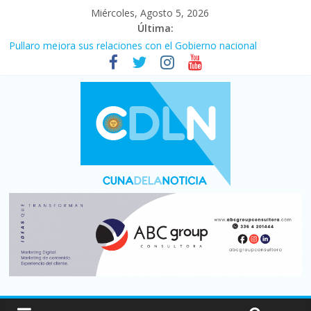
Miércoles, Agosto 5, 2026
Última:
Central venció 1 a 0 al River de Coudet en el Monumental
Pullaro mejora sus relaciones con el Gobierno nacional
En un partidazo, Newell’s empató 2 a 2 con Boca en el Coloso
del Parque
Vacaciones de invierno con más movimiento y consumo
turístico: 4,6 millones de personas viajaron por el país, un 5,9%
más que en 2025
Fuerte caída de la venta de autos usados en julio: bajó un 12,6%
interanual