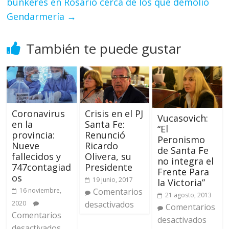
búnkeres en Rosario cerca de los que demolió
Gendarmería
→
También te puede gustar
Crisis en el PJ
Coronavirus
Vucasovich:
Santa Fe:
en la
“El
Renunció
provincia:
Peronismo
Ricardo
Nueve
de Santa Fe
Olivera, su
fallecidos y
no integra el
Presidente
747contagiad
Frente Para
os
19 junio, 2017
la Victoria”
Comentarios
16 noviembre,
21 agosto, 2013
desactivados
2020
Comentarios
Comentarios
desactivados
desactivados