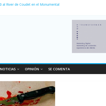
 0 al River de Coudet en el Monumental
nzó su nivel más alto en dos décadas y ya afecta a 400 mil deudores
ilei cerraron 41.000 kioscos: el sector denuncia crisis como en 200
erno con más movimiento y consumo turístico: 4,6 millones de perso
 venta de autos usados en julio: bajó un 12,6% interanual
NOTICIAS
OPINIÓN
SE COMENTA