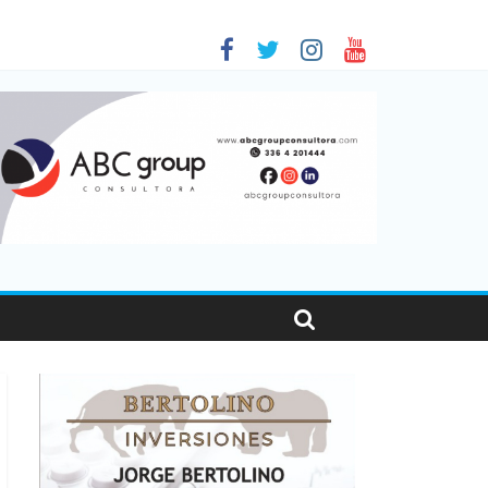
 en Santa Fe
1
nas viajaron por el país, un 5,9% más que en 2025