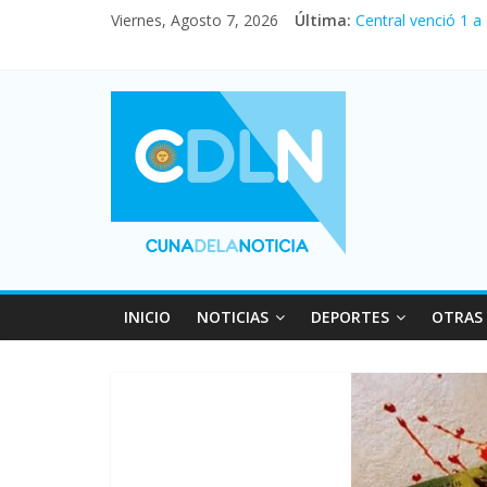
Viernes, Agosto 7, 2026
Última:
Central venció 1 a
La morosidad alca
Desde que asumió M
Vacaciones de invi
Fuerte caída de la
INICIO
NOTICIAS
DEPORTES
OTRAS 