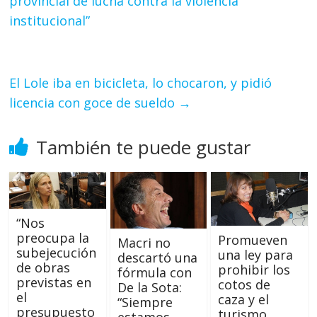
provincial de lucha contra la violencia
institucional”
El Lole iba en bicicleta, lo chocaron, y pidió
licencia con goce de sueldo
→
También te puede gustar
“Nos
preocupa la
Promueven
Macri no
subejecución
una ley para
descartó una
de obras
prohibir los
fórmula con
previstas en
cotos de
De la Sota:
el
caza y el
“Siempre
presupuesto
turismo