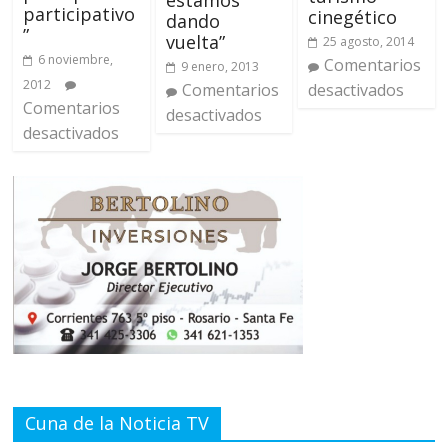
estamos
participativo
cinegético
dando
”
vuelta”
25 agosto, 2014
6 noviembre,
Comentarios
9 enero, 2013
2012
desactivados
Comentarios
Comentarios
desactivados
desactivados
Cuna de la Noticia TV