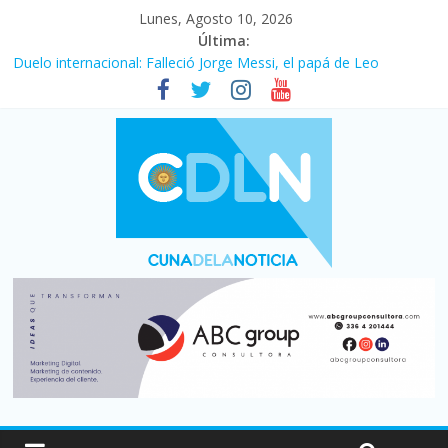
Lunes, Agosto 10, 2026
Última:
Duelo internacional: Falleció Jorge Messi, el papá de Leo
El consumo sigue frenado: las ventas minoristas cayeron 3,8 en
julio y acumulan siete meses en baja
Newell’s cayó 2 a 1 ante Defensa y Justicia en Florencio Varela
por la cuarta fecha del Clausura
El agro argentino logró un récord histórico de exportaciones en
el primer semestre de 2026
La construcción cayó 4,1% en junio y registró su cuarta baja del
año