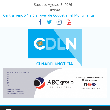
Sábado, Agosto 8, 2026
Última:
Central venció 1 a 0 al River de Coudet en el Monumental
La morosidad alcanzó su nivel más alto en dos décadas y ya
afecta a 400 mil deudores en Santa Fe
Desde que asumió Milei cerraron 41.000 kioscos: el sector
denuncia crisis como en 2001
Vacaciones de invierno con más movimiento y consumo
turístico: 4,6 millones de personas viajaron por el país, un 5,9%
más que en 2025
Fuerte caída de la venta de autos usados en julio: bajó un 12,6%
interanual