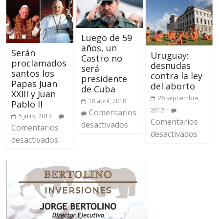
Luego de 59
años, un
Serán
Uruguay:
Castro no
proclamados
desnudas
será
santos los
contra la ley
presidente
Papas Juan
del aborto
de Cuba
XXIII y Juan
26 septiembre,
18 abril, 2018
Pablo II
2012
Comentarios
5 julio, 2013
Comentarios
desactivados
Comentarios
desactivados
desactivados