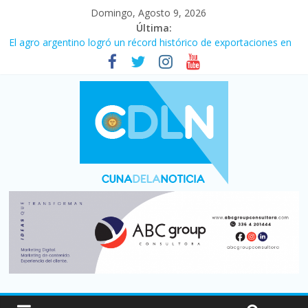
Domingo, Agosto 9, 2026
Última:
El agro argentino logró un récord histórico de exportaciones en
el primer semestre de 2026
La morosidad alcanzó su nivel más alto en dos décadas y ya
afecta a 400 mil deudores en Santa Fe
Desde que asumió Milei cerraron 41.000 kioscos: el sector
denuncia crisis como en 2001
Vacaciones de invierno con más movimiento y consumo
turístico: 4,6 millones de personas viajaron por el país, un 5,9%
más que en 2025
Fuerte caída de la venta de autos usados en julio: bajó un 12,6%
interanual