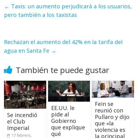
←
Taxis: un aumento perjudicará a los usuarios,
pero también a los taxistas
Rechazan el aumento del 42% en la tarifa del
agua en Santa Fe
→
También te puede gustar
Fein se
EE.UU. le
reunió con
pide al
Se incendió
Pullaro y dijo
Gobierno
el Club
que «la
que explique
Imperial
violencia es
qué
la principal
17 febrero,