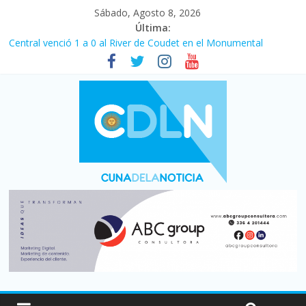
Sábado, Agosto 8, 2026
Última:
Central venció 1 a 0 al River de Coudet en el Monumental
La morosidad alcanzó su nivel más alto en dos décadas y ya
afecta a 400 mil deudores en Santa Fe
Desde que asumió Milei cerraron 41.000 kioscos: el sector
denuncia crisis como en 2001
Vacaciones de invierno con más movimiento y consumo
turístico: 4,6 millones de personas viajaron por el país, un 5,9%
más que en 2025
Fuerte caída de la venta de autos usados en julio: bajó un 12,6%
interanual