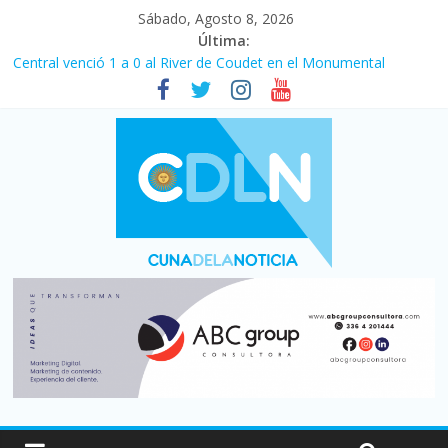
Sábado, Agosto 8, 2026
Última:
Fuerte caída de la venta de autos usados en julio: bajó un 12,6%
interanual
Central venció 1 a 0 al River de Coudet en el Monumental
La morosidad alcanzó su nivel más alto en dos décadas y ya
afecta a 400 mil deudores en Santa Fe
Desde que asumió Milei cerraron 41.000 kioscos: el sector
denuncia crisis como en 2001
Vacaciones de invierno con más movimiento y consumo
turístico: 4,6 millones de personas viajaron por el país, un 5,9%
más que en 2025