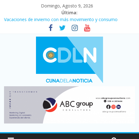
Domingo, Agosto 9, 2026
Última:
Vacaciones de invierno con más movimiento y consumo
turístico: 4,6 millones de personas viajaron por el país, un 5,9%
más que en 2025
El agro argentino logró un récord histórico de exportaciones en
el primer semestre de 2026
Duelo internacional: Falleció Jorge Messi, el papá de Leo
La morosidad alcanzó su nivel más alto en dos décadas y ya
afecta a 400 mil deudores en Santa Fe
Desde que asumió Milei cerraron 41.000 kioscos: el sector
denuncia crisis como en 2001