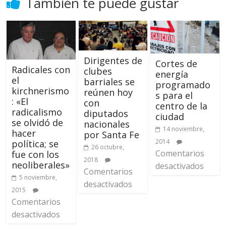
También te puede gustar
Dirigentes de
Cortes de
Radicales con
clubes
energía
el
barriales se
programado
kirchnerismo
reúnen hoy
s para el
: «El
con
centro de la
radicalismo
diputados
ciudad
se olvidó de
nacionales
14 noviembre,
hacer
por Santa Fe
2014
política; se
26 octubre,
Comentarios
fue con los
2018
neoliberales»
desactivados
Comentarios
5 noviembre,
desactivados
2015
Comentarios
desactivados