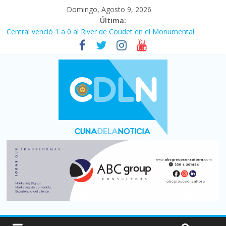
Domingo, Agosto 9, 2026
Última:
Central venció 1 a 0 al River de Coudet en el Monumental
La morosidad alcanzó su nivel más alto en dos décadas y ya
afecta a 400 mil deudores en Santa Fe
Desde que asumió Milei cerraron 41.000 kioscos: el sector
denuncia crisis como en 2001
Vacaciones de invierno con más movimiento y consumo
turístico: 4,6 millones de personas viajaron por el país, un 5,9%
más que en 2025
Fuerte caída de la venta de autos usados en julio: bajó un 12,6%
interanual