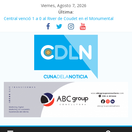
Viernes, Agosto 7, 2026
Última:
Central venció 1 a 0 al River de Coudet en el Monumental
La morosidad alcanzó su nivel más alto en dos décadas y ya
afecta a 400 mil deudores en Santa Fe
Desde que asumió Milei cerraron 41.000 kioscos: el sector
denuncia crisis como en 2001
Vacaciones de invierno con más movimiento y consumo
turístico: 4,6 millones de personas viajaron por el país, un 5,9%
más que en 2025
Fuerte caída de la venta de autos usados en julio: bajó un 12,6%
interanual